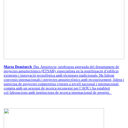
Marta Domènech
, Dra. Arquitecta, professora agregada del departament de
projectes arquitectònics (ETSAB), especialista en la reutilització d’edificis
existents i innovació tecnològica amb tècniques tradicionals. Ha liderat
convenis internacionals i projectes arquitectònics amb reconeixement, lidera i
participa de projectes competitius vigents a nivell nacional i internacional,
compta amb un sexenni de recerca reconegut per l’AQU i ha establert
col·laboracions amb institucions de recerca internacional de prestigi.