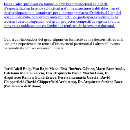
Isaac Colin
, professor en formació amb beca predoctoral FI-SDUR.
S’especialitza en la renovació circular d’infraestructures habitables i en el
desenvolupament d’estratègies per a la reprogramació d’edificis al llarg del
seu cicle de vida. S'incorpora amb l'objectiu de participar i contribuir a la
recerca i desenvolupament del grup, projectes competitius vigents i futurs,
convenis i publicacions en l'àmbit i la temàtica de la seva tesi doctoral.
Com a col·laboradors del grup, alguns en formació com a doctors, altres amb
una gran experiència en temes d’intervenció patrimonial i altres rellevants
personalitats com a assessors puntuals:
Jordi Adell Roig, Pau Bajet Mena, Eva Jiménez Gómez, Martí Sanz Ausàs,
Estefanía Martin García, Dra. Arquitecta Paula Martín Goñi, Dr.
Arquitecte Ramon Gumà Esteve, Pere Santamaria Garcia; David
Chipperfield (David Chipperfield Architects), Dr. Arquitecte Stefano Boeri
(Politecnico di Milano)