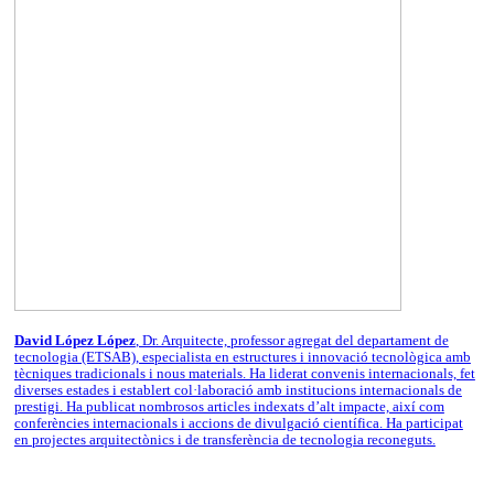
David López López
, Dr. Arquitecte, professor agregat del departament de
tecnologia (ETSAB), especialista en estructures i innovació tecnològica amb
tècniques tradicionals i nous materials. Ha liderat convenis internacionals, fet
diverses estades i establert col·laboració amb institucions internacionals de
prestigi. Ha publicat nombrosos articles indexats d’alt impacte, així com
conferències internacionals i accions de divulgació científica. Ha participat
en projectes arquitectònics i de transferència de tecnologia reconeguts.