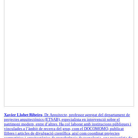
Xavier Llobet Ribeiro
, Dr. Arquitecte, professor agregat del departament de
projectes arquitectònics (ETSAB), especialista en intervenció sobre el
patrimoni modern, entre d’altres. Ha col·laborat amb institucions públiques i
vinculades a l’àmbit de recerca del grup, com el DOCOMOMO, publicat
llibres i articles de divulgació científica, així com coordinat projectes
competitius i arquitectònics de transferència de tecnologia, una trajectòria de