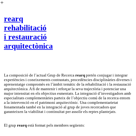
︎
rearq
rehabilitació
i restauració
arquitectònica
La composició de l’actual Grup de Recerca
rearq
pretén conjugar i integrar
experiències i coneixements contrastats, procedències disciplinàries diverses i
aprenentatge compromès en l’àmbit temàtic de la rehabilitació i la restauració
arquitectònica. A fi de mantenir i reforçar la seva trajectòria i potenciar una
major intensitat en els objectius esmentats. La integració d’investigadors amb
especialitats complementàries parteix de l’objectiu comú de la recerca entorn
a la intervenció en el patrimoni arquitectònic. Una complementarietat
fonamentada també en la integració al grup de joves recercadors que
garanteixen la viabilitat i continuïtat per assolir els reptes plantejats.
El grup
rearq
està format pels membres següents: