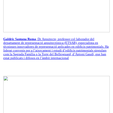
Galdric Santana Roma
, Dr. Arquitecte, professor col·laborador del
departament de representació arquitectònica (ETSAB), especialista en
tècniques innovadores de representació aplicades en edificis patrimonials. Ha
liderat convenis per a l’aixecament i estudi d’edificis patrimonials singulars
com la Sagrada Família o la Torre del Bellesguard, d’Antoni Gaudí, que han
estat publicats i difosos en l’àmbit internacional