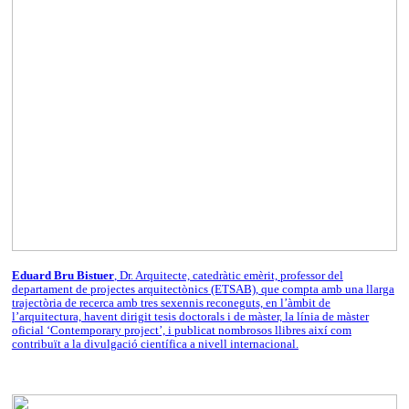
Eduard Bru Bistuer
, Dr. Arquitecte, catedràtic emèrit, professor del
departament de projectes arquitectònics (ETSAB), que compta amb una llarga
trajectòria de recerca amb tres sexennis reconeguts, en l’àmbit de
l’arquitectura, havent dirigit tesis doctorals i de màster, la línia de màster
oficial ‘Contemporary project’, i publicat nombrosos llibres així com
contribuït a la divulgació científica a nivell internacional.