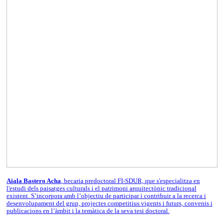
Aiala Bastero Acha
, becaria predoctoral FI-SDUR, que s'especialitza en
l'estudi dels paisatges culturals i el patrimoni arquitectònic tradicional
existent. S’incorpora amb l’objectiu de participar i contribuir a la recerca i
desenvolupament del grup, projectes competitius vigents i futurs, convenis i
publicacions en l’àmbit i la temàtica de la seva tesi doctoral.