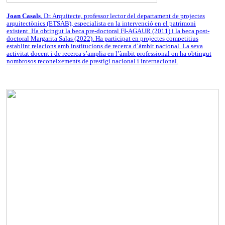
Joan Casals
, Dr. Arquitecte, professor lector del departament de projectes
arquitectònics (ETSAB), especialista en la intervenció en el patrimoni
existent. Ha obtingut la beca pre-doctoral FI-AGAUR (2011) i la beca post-
doctoral Margarita Salas (2022). Ha participat en projectes competitius
establint relacions amb institucions de recerca d’àmbit nacional. La seva
activitat docent i de recerca s’amplia en l’àmbit professional on ha obtingut
nombrosos reconeixements de prestigi nacional i internacional.