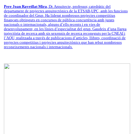
Pere Joan Ravetllat Mira
, Dr. Arquitecte, professor, catedràtic del
departament de projectes arquitectònics de la ETSAB-UPC, amb les funcions
de coordinador del Grup. Ha liderat nombrosos projectes competitius
finançats obtinguts en concursos de pública concurrència amb jurats
nacionals o internacionals, alguns d’ells recents i en vies de
desenvolupament, en les línies d’especialitat del grup. Gaudeix d’una llarga
trajectòria de recerca amb sis sexennis de recerca reconeguts per la CNEAI i
l’AQU, realitzada a través de publicacions d’articles, llibres, coordinació de
projectes competitius i projectes arquitectònics que han rebut nombrosos
reconeixements nacionals i internacionals.