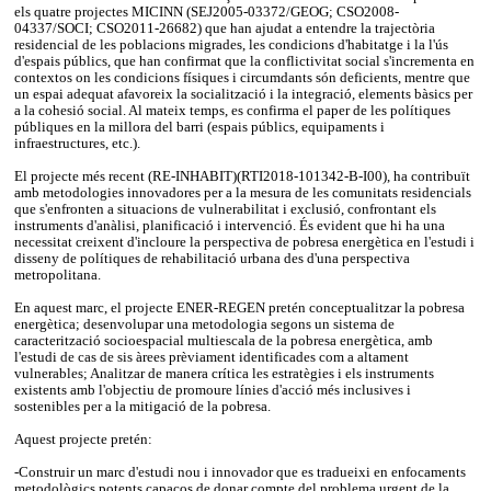
els quatre projectes MICINN (SEJ2005-03372/GEOG; CSO2008-
04337/SOCI; CSO2011-26682) que han ajudat a entendre la trajectòria
residencial de les poblacions migrades, les condicions d'habitatge i la l'ús
d'espais públics, que han confirmat que la conflictivitat social s'incrementa en
contextos on les condicions físiques i circumdants són deficients, mentre que
un espai adequat afavoreix la socialització i la integració, elements bàsics per
a la cohesió social. Al mateix temps, es confirma el paper de les polítiques
públiques en la millora del barri (espais públics, equipaments i
infraestructures, etc.).
El projecte més recent (RE-INHABIT)(RTI2018-101342-B-I00), ha contribuït
amb metodologies innovadores per a la mesura de les comunitats residencials
que s'enfronten a situacions de vulnerabilitat i exclusió, confrontant els
instruments d'anàlisi, planificació i intervenció. És evident que hi ha una
necessitat creixent d'incloure la perspectiva de pobresa energètica en l'estudi i
disseny de polítiques de rehabilitació urbana des d'una perspectiva
metropolitana.
En aquest marc, el projecte ENER-REGEN pretén conceptualitzar la pobresa
energètica; desenvolupar una metodologia segons un sistema de
caracterització socioespacial multiescala de la pobresa energètica, amb
l'estudi de cas de sis àrees prèviament identificades com a altament
vulnerables; Analitzar de manera crítica les estratègies i els instruments
existents amb l'objectiu de promoure línies d'acció més inclusives i
sostenibles per a la mitigació de la pobresa.
Aquest projecte pretén:
-Construir un marc d'estudi nou i innovador que es tradueixi en enfocaments
metodològics potents capaços de donar compte del problema urgent de la