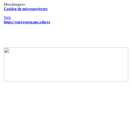
Descàrregues
Catàleg de microprojectes
Web
https://enerregen.upc.edu/es