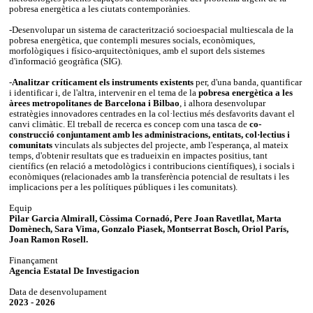
pobresa energètica a les ciutats contemporànies.
-Desenvolupar un sistema de caracterització socioespacial multiescala de la
pobresa energètica, que contempli mesures socials, econòmiques,
morfològiques i físico-arquitectòniques, amb el suport dels sistemes
d'informació geogràfica (SIG).
-
Analitzar críticament els instruments existents
per, d'una banda, quantificar
i identificar i, de l'altra, intervenir en el tema de la
pobresa energètica a les
àrees metropolitanes de Barcelona i Bilbao
, i alhora desenvolupar
estratègies innovadores centrades en la col·lectius més desfavorits davant el
canvi climàtic. El treball de recerca es concep com una tasca de
co-
construcció conjuntament amb les administracions, entitats, col·lectius i
comunitats
vinculats als subjectes del projecte, amb l'esperança, al mateix
temps, d'obtenir resultats que es tradueixin en impactes positius, tant
científics (en relació a metodològics i contribucions científiques), i socials i
econòmiques (relacionades amb la transferència potencial de resultats i les
implicacions per a les polítiques públiques i les comunitats).
Equip
Pilar Garcia Almirall, Còssima Cornadó, Pere Joan Ravetllat, Marta
Domènech, Sara Vima, Gonzalo Piasek, Montserrat Bosch, Oriol París,
Joan Ramon Rosell.
Finançament
Agencia Estatal De Investigacion
Data de desenvolupament
2023 - 2026