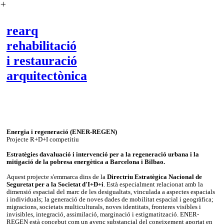
︎
rearq
rehabilitació
i restauració
arquitectònica
Energia i regeneració (ENER-REGEN)
Projecte R+D+I competitiu
Estratègies davaluació i intervenció per a la regeneració urbana i la
mitigació de la pobresa energètica a Barcelona i Bilbao.
Aquest projecte s'emmarca dins de la
Directriu Estratègica Nacional de
Seguretat per a la Societat d'I+D+i
. Està especialment relacionat amb la
dimensió espacial del marc de les desigualtats, vinculada a aspectes espacials
i individuals; la generació de noves dades de mobilitat espacial i geogràfica;
migracions, societats multiculturals, noves identitats, fronteres visibles i
invisibles, integració, assimilació, marginació i estigmatització. ENER-
REGEN està concebut com un avenç substancial del coneixement aportat en